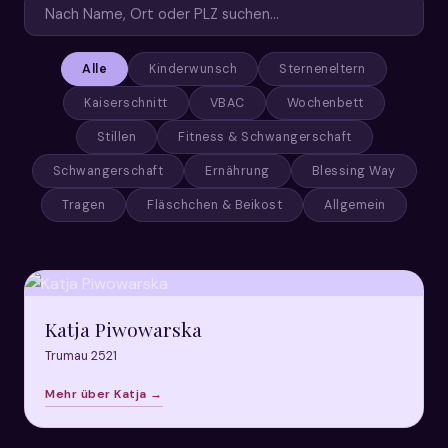
Alle
Kinderwunsch
Sterneneltern
Kaiserschnitt
VBAC
Wochenbett
Stillen
Fitness & Schwangerschaft
Schwangerschaft
Ernährung
Blessing Way
Tragen
Fläschchen & Beikost
Allgemein
Katja Piwowarska
Trumau 2521
Mehr über Katja →